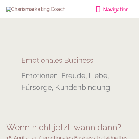
Zum
Navigation
Navigation
Inhalt
springen
Emotionales Business
Emotionen, Freude, Liebe,
Fürsorge, Kundenbindung
Wenn nicht jetzt, wann dann?
Wenn
nicht
18. April 2021
/
emotionales Business
,
Individuelles