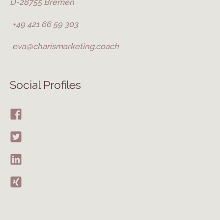
D-28755 Bremen
+49 421 66 59 303
eva@charismarketing.coach
Social Profiles