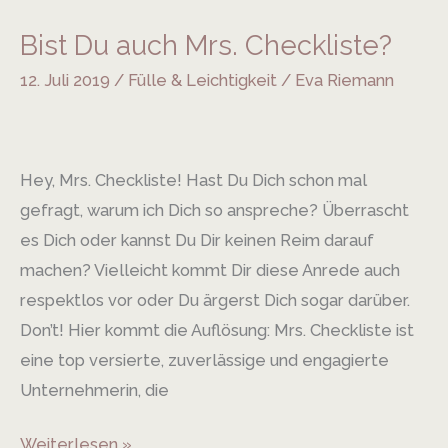
Bist Du auch Mrs. Checkliste?
Bist
Du
12. Juli 2019
/
Fülle & Leichtigkeit
/
Eva Riemann
auch
Mrs.
Checkliste?
Hey, Mrs. Checkliste! Hast Du Dich schon mal
gefragt, warum ich Dich so anspreche? Überrascht
es Dich oder kannst Du Dir keinen Reim darauf
machen? Vielleicht kommt Dir diese Anrede auch
respektlos vor oder Du ärgerst Dich sogar darüber.
Don’t! Hier kommt die Auflösung: Mrs. Checkliste ist
eine top versierte, zuverlässige und engagierte
Unternehmerin, die
Weiterlesen »