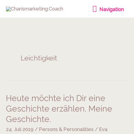
Zum
Navigation
Navigation
Inhalt
springen
Leichtigkeit
Heute möchte ich Dir eine
Heute
möchte
Geschichte erzählen. Meine
ich
Geschichte.
Dir
24. Juli 2019
/
Persons & Personalities
/
Eva
eine