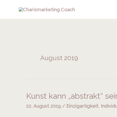
Zum
Inhalt
springen
August 2019
Kunst kann „abstrakt“ sei
Kunst
kann
22. August 2019
/
Einzigartigkeit
,
Individ
„abstrakt“