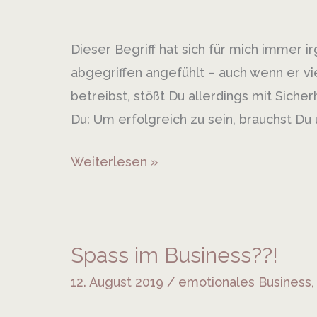
sein,
aber
Dieser Begriff hat sich für mich immer i
Marketing?!?
abgegriffen angefühlt – auch wenn er vi
betreibst, stößt Du allerdings mit Sich
Du: Um erfolgreich zu sein, brauchst Du 
Weiterlesen »
Spass im Business??!
Spass
im
12. August 2019
/
emotionales Business
Business??!