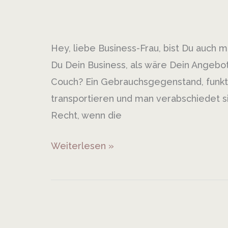
Stange
–
austauschbar
Hey, liebe Business-Frau, bist Du auch
wie
Du Dein Business, als wäre Dein Angebot 
ein
Couch? Ein Gebrauchsgegenstand, funktiona
Möbelstück
transportieren und man verabschiedet 
–
Recht, wenn die
und
wie
Weiterlesen »
Du
das
ändern
kannst