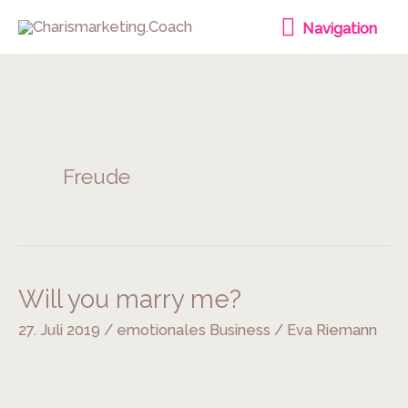
Zum
Navigation
Navigation
Inhalt
springen
Freude
Will you marry me?
Will
you
27. Juli 2019
/
emotionales Business
/
Eva Riemann
marry
me?