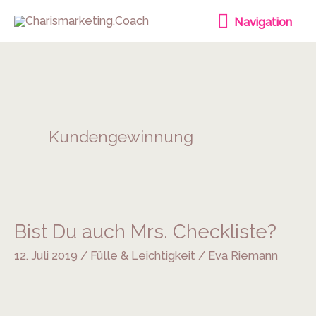
Zum
Navigation
Navigation
Inhalt
springen
Kundengewinnung
Bist Du auch Mrs. Checkliste?
Bist
Du
12. Juli 2019
/
Fülle & Leichtigkeit
/
Eva Riemann
auch
Mrs.
Checkliste?