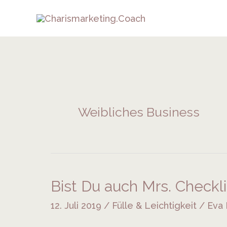
Zum
Inhalt
springen
Weibliches Business
Bist Du auch Mrs. Checkl
Bist
Du
12. Juli 2019
/
Fülle & Leichtigkeit
/
Eva
auch