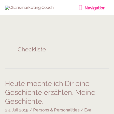
Zum
Navigation
Navigation
Inhalt
springen
Checkliste
Heute möchte ich Dir eine
Heute
möchte
Geschichte erzählen. Meine
ich
Geschichte.
Dir
24. Juli 2019
/
Persons & Personalities
/
Eva
eine