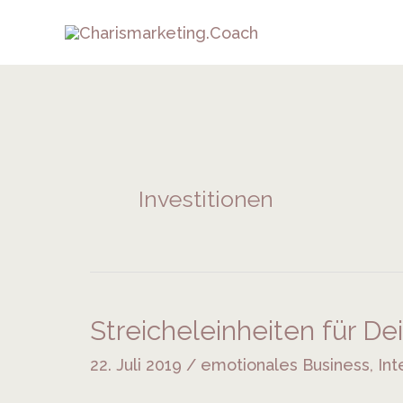
Zum
Inhalt
springen
Investitionen
Streicheleinheiten für D
Streicheleinheiten
für
22. Juli 2019
/
emotionales Business
,
Int
Dein